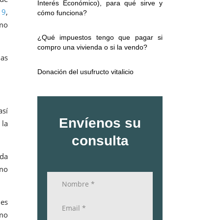
Interés Económico), para qué sirve y
19
,
cómo funciona?
omo
¿Qué impuestos tengo que pagar si
compro una vivienda o si la vendo?
as
Donación del usufructo vitalicio
así
Envíenos su
 la
consulta
nda
omo
des
omo