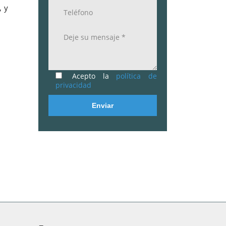
, y
Acepto la
política de
privacidad
Enviar