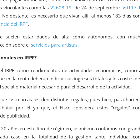
as vinculantes como las
V2608-19
, de 24 de septiembre,
V0117-
 No obstante, es necesario que vivan allí, al menos 183 días c
encia del IRPF
.
 que suelen estar dados de alta como autónomos, con much
cción sobre el
servicios para artistas
.
ionales en IRPF?
n el IRPF como rendimientos de actividades económicas, como 
que en la renta deberán indicar sus ingresos totales y los costes de
 social o material necesario para el desarrollo de la actividad.
ue las marcas les den distintos regalos, pues bien, para hacie
ibutar por él ya que, el Fisco considera estos “regalos” c
 de publicidad.
e 20 años en este tipo de régimen, asimismo contamos con gran
cada caso en la totalidad de la gestión tanto individual c