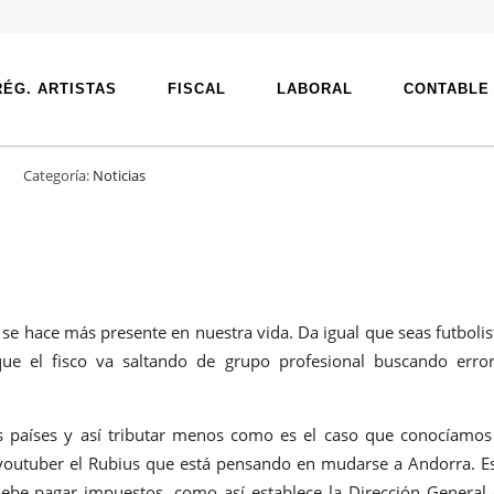
RÉG. ARTISTAS
FISCAL
LABORAL
CONTABLE
Categoría:
Noticias
e hace más presente en nuestra vida. Da igual que seas futbolis
que el fisco va saltando de grupo profesional buscando erro
s países y así tributar menos como es el caso que conocíamos
outuber el Rubius que está pensando en mudarse a Andorra. E
debe pagar impuestos, como así establece la Dirección General