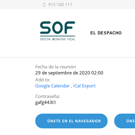
915 100 111
EL DESPACHO
Fecha de la reunión
29 de septiembre de 2020 02:00
Add to:
Google Calendar
,
iCal Export
Contraseña:
gafg443t1
ÚNETE EN EL NAVEGADOR
ÚNE